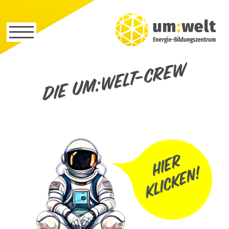
Die um:welt-Crew