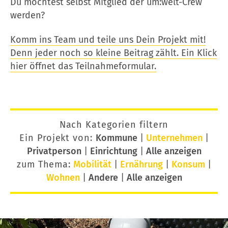
Du möchtest selbst Mitglied der um:welt-Crew
werden?
Komm ins Team und teile uns Dein Projekt mit!
Denn jeder noch so kleine Beitrag zählt. Ein Klick
hier öffnet das Teilnahmeformular.
Nach Kategorien filtern
Ein Projekt von:
Kommune
|
Unternehmen
|
Privatperson
|
Einrichtung
|
Alle anzeigen
zum Thema:
Mobilität
|
Ernährung
|
Konsum
|
Wohnen
|
Andere
|
Alle anzeigen