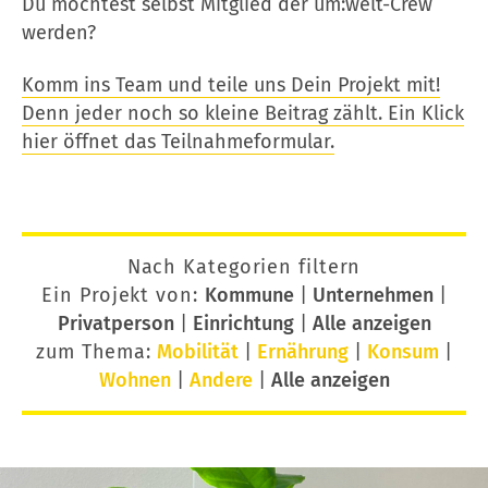
Du möchtest selbst Mitglied der um:welt-Crew
werden?
Komm ins Team und teile uns Dein Projekt mit!
Denn jeder noch so kleine Beitrag zählt. Ein Klick
hier öffnet das Teilnahmeformular.
Nach Kategorien filtern
Ein Projekt von:
Kommune
|
Unternehmen
|
Privatperson
|
Einrichtung
|
Alle anzeigen
zum Thema:
Mobilität
|
Ernährung
|
Konsum
|
Wohnen
|
Andere
|
Alle anzeigen