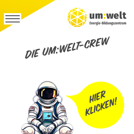
Die um:welt-Crew