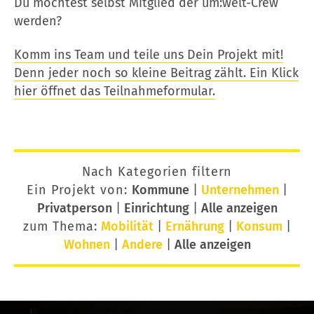
Du möchtest selbst Mitglied der um:welt-Crew
werden?
Komm ins Team und teile uns Dein Projekt mit!
Denn jeder noch so kleine Beitrag zählt. Ein Klick
hier öffnet das Teilnahmeformular.
Nach Kategorien filtern
Ein Projekt von:
Kommune
|
Unternehmen
|
Privatperson
|
Einrichtung
|
Alle anzeigen
zum Thema:
Mobilität
|
Ernährung
|
Konsum
|
Wohnen
|
Andere
|
Alle anzeigen