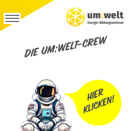
Die um:welt-Crew