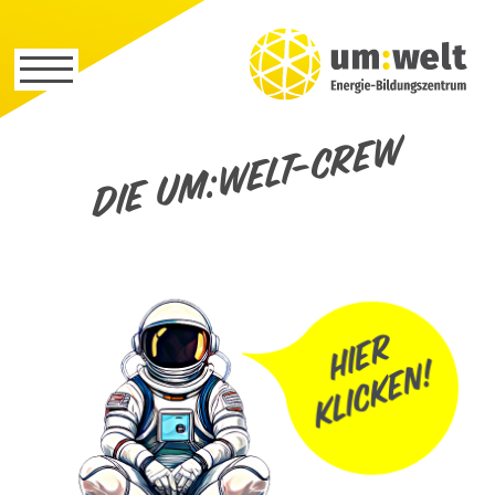
Die um:welt-Crew