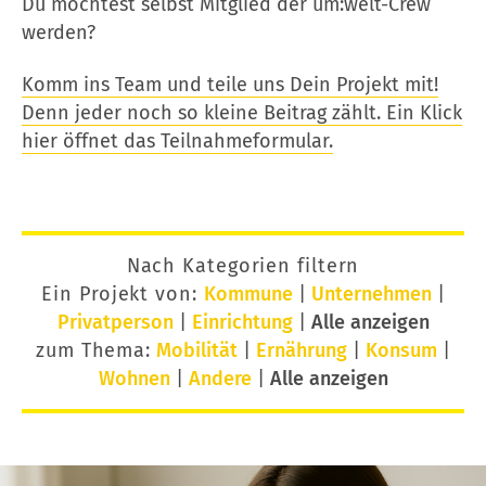
Du möchtest selbst Mitglied der um:welt-Crew
werden?
Komm ins Team und teile uns Dein Projekt mit!
Denn jeder noch so kleine Beitrag zählt. Ein Klick
hier öffnet das Teilnahmeformular.
Nach Kategorien filtern
Ein Projekt von:
Kommune
|
Unternehmen
|
Privatperson
|
Einrichtung
|
Alle anzeigen
zum Thema:
Mobilität
|
Ernährung
|
Konsum
|
Wohnen
|
Andere
|
Alle anzeigen