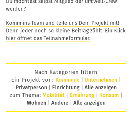
Du möchtest selbst Mitglied der um:welt-Crew
werden?
Komm ins Team und teile uns Dein Projekt mit!
Denn jeder noch so kleine Beitrag zählt. Ein Klick
hier öffnet das Teilnahmeformular.
Nach Kategorien filtern
Ein Projekt von:
Kommune
|
Unternehmen
|
Privatperson
|
Einrichtung
|
Alle anzeigen
zum Thema:
Mobilität
|
Ernährung
|
Konsum
|
Wohnen
|
Andere
|
Alle anzeigen