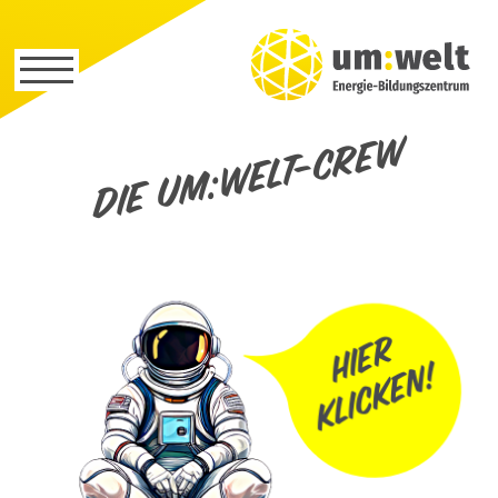
Die um:welt-Crew