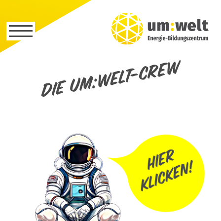
Die um:welt-Crew