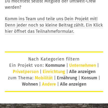
Du möchtest selbst Mitglied der um:welt-Crew
werden?
Komm ins Team und teile uns Dein Projekt mit!
Denn jeder noch so kleine Beitrag zählt. Ein Klick
hier öffnet das Teilnahmeformular.
Nach Kategorien filtern
Ein Projekt von:
Kommune
|
Unternehmen
|
Privatperson
|
Einrichtung
|
Alle anzeigen
zum Thema:
Mobilität
|
Ernährung
|
Konsum
|
Wohnen
|
Andere
|
Alle anzeigen