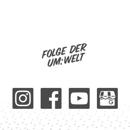
Folge der
um:welt