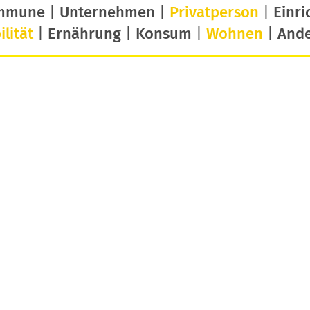
mmune
|
Unternehmen
|
Privatperson
|
Einri
lität
|
Ernährung
|
Konsum
|
Wohnen
|
And