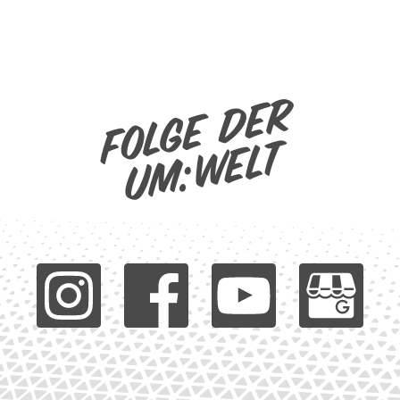
Folge der
um:welt