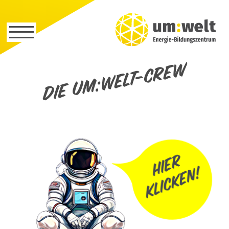
Die um:welt-Crew