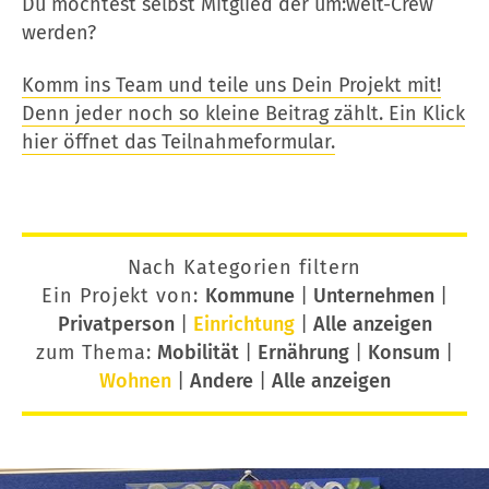
Du möchtest selbst Mitglied der um:welt-Crew
werden?
Komm ins Team und teile uns Dein Projekt mit!
Denn jeder noch so kleine Beitrag zählt. Ein Klick
hier öffnet das Teilnahmeformular.
Nach Kategorien filtern
Ein Projekt von:
Kommune
|
Unternehmen
|
Privatperson
|
Einrichtung
|
Alle anzeigen
zum Thema:
Mobilität
|
Ernährung
|
Konsum
|
Wohnen
|
Andere
|
Alle anzeigen