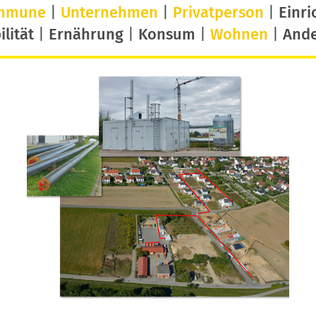
mmune
|
Unternehmen
|
Privatperson
|
Einri
lität
|
Ernährung
|
Konsum
|
Wohnen
|
And