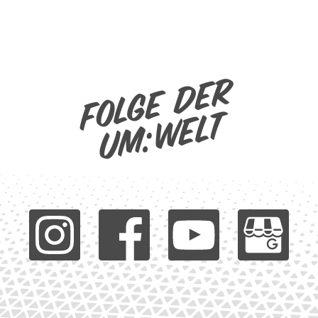
Folge der
um:welt