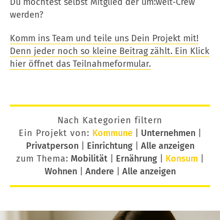
Du möchtest selbst Mitglied der um:welt-Crew
werden?
Komm ins Team und teile uns Dein Projekt mit!
Denn jeder noch so kleine Beitrag zählt. Ein Klick
hier öffnet das Teilnahmeformular.
Nach Kategorien filtern
Ein Projekt von:
Kommune
|
Unternehmen
|
Privatperson
|
Einrichtung
|
Alle anzeigen
zum Thema:
Mobilität
|
Ernährung
|
Konsum
|
Wohnen
|
Andere
|
Alle anzeigen