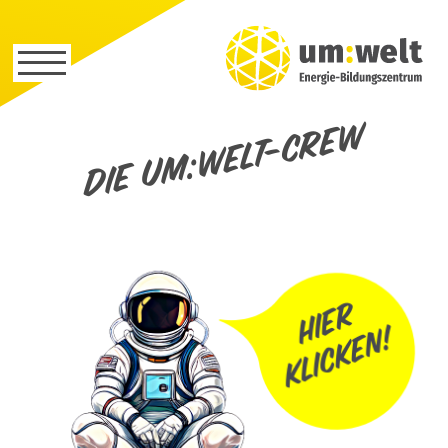
Die um:welt-Crew