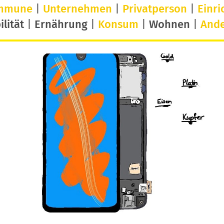
mmune
|
Unternehmen
|
Privatperson
|
Einri
lität
|
Ernährung
|
Konsum
|
Wohnen
|
And