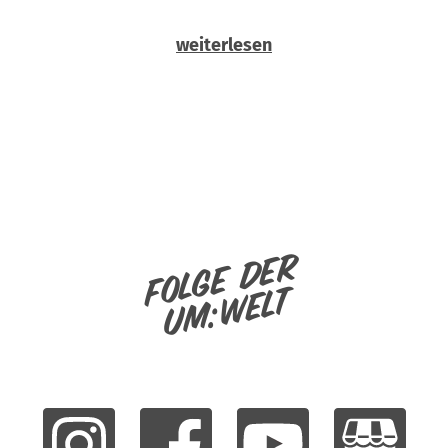
weiterlesen
Folge der
um:welt