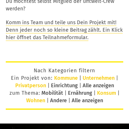
Du möchtest selbst Mitglied der um:welt-Crew
werden?
Komm ins Team und teile uns Dein Projekt mit!
Denn jeder noch so kleine Beitrag zählt. Ein Klick
hier öffnet das Teilnahmeformular.
Nach Kategorien filtern
Ein Projekt von:
Kommune
|
Unternehmen
|
Privatperson
|
Einrichtung
|
Alle anzeigen
zum Thema:
Mobilität
|
Ernährung
|
Konsum
|
Wohnen
|
Andere
|
Alle anzeigen