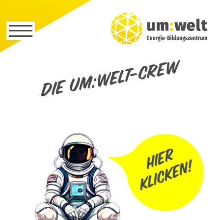
Die um:welt-Crew