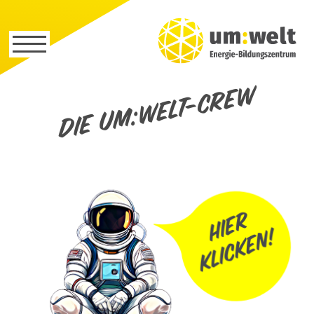
Die um:welt-Crew