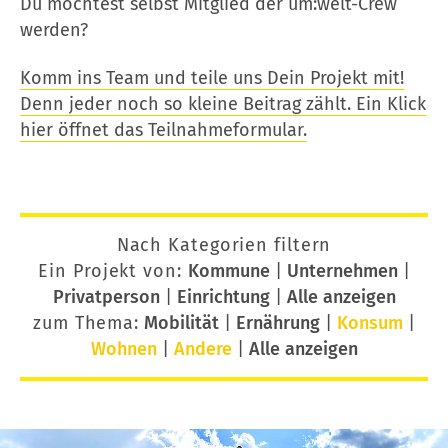
Du möchtest selbst Mitglied der um:welt-Crew
werden?
Komm ins Team und teile uns Dein Projekt mit!
Denn jeder noch so kleine Beitrag zählt. Ein Klick
hier öffnet das Teilnahmeformular.
Nach Kategorien filtern
Ein Projekt von:
Kommune
|
Unternehmen
|
Privatperson
|
Einrichtung
|
Alle anzeigen
zum Thema:
Mobilität
|
Ernährung
|
Konsum
|
Wohnen
|
Andere
|
Alle anzeigen