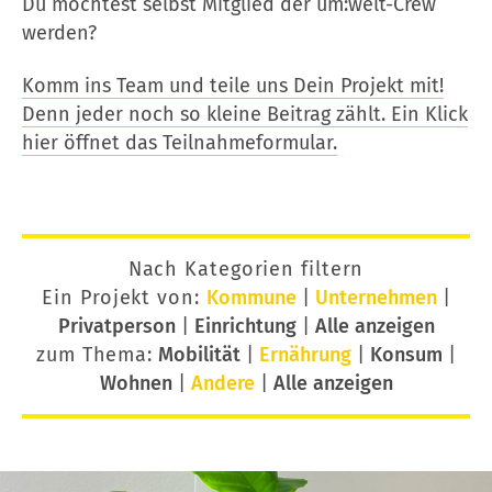
Du möchtest selbst Mitglied der um:welt-Crew
werden?
Komm ins Team und teile uns Dein Projekt mit!
Denn jeder noch so kleine Beitrag zählt. Ein Klick
hier öffnet das Teilnahmeformular.
Nach Kategorien filtern
Ein Projekt von:
Kommune
|
Unternehmen
|
Privatperson
|
Einrichtung
|
Alle anzeigen
zum Thema:
Mobilität
|
Ernährung
|
Konsum
|
Wohnen
|
Andere
|
Alle anzeigen