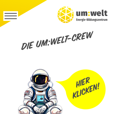
Die um:welt-Crew