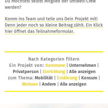
Du möchtest selbst Mitglied der um:welt-Crew
werden?
Komm ins Team und teile uns Dein Projekt mit!
Denn jeder noch so kleine Beitrag zählt. Ein Klick
hier öffnet das Teilnahmeformular.
Nach Kategorien filtern
Ein Projekt von:
Kommune
|
Unternehmen
|
Privatperson
|
Einrichtung
|
Alle anzeigen
zum Thema:
Mobilität
|
Ernährung
|
Konsum
|
Wohnen
|
Andere
|
Alle anzeigen