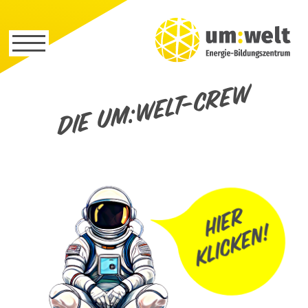
Die um:welt-Crew