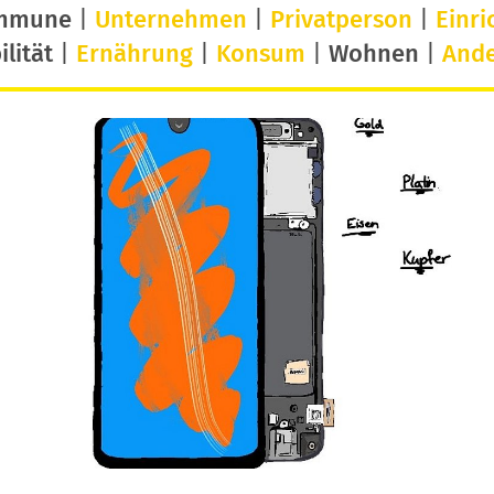
mmune
|
Unternehmen
|
Privatperson
|
Einri
lität
|
Ernährung
|
Konsum
|
Wohnen
|
And