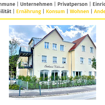
mmune
|
Unternehmen
|
Privatperson
|
Einri
lität
|
Ernährung
|
Konsum
|
Wohnen
|
And